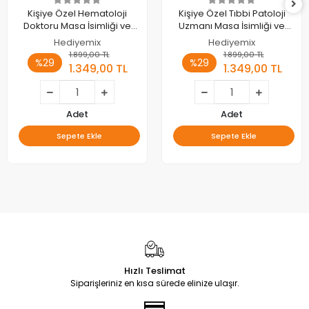
Kişiye Özel Hematoloji
Kişiye Özel Tıbbi Patoloji
Doktoru Masa İsimliği ve
Uzmanı Masa İsimliği ve
Kartvizitlik
Kartvizitlik
Hediyemix
Hediyemix
1.899,00 TL
1.899,00 TL
%29
%29
1.349,00 TL
1.349,00 TL
Adet
Adet
Sepete Ekle
Sepete Ekle
Hızlı Teslimat
Siparişleriniz en kısa sürede elinize ulaşır.