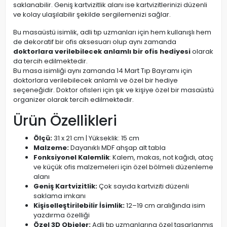
saklanabilir. Geniş kartvizitlik alanı ise kartvizitlerinizi düzenli
ve kolay ulaşılabilir şekilde sergilemenizi sağlar.
Bu masaüstü isimlik, adli tıp uzmanları için hem kullanışlı hem
de dekoratif bir ofis aksesuarı olup aynı zamanda
doktorlara verilebilecek anlamlı bir ofis hediyesi
olarak
da tercih edilmektedir.
Bu masa isimliği aynı zamanda 14 Mart Tıp Bayramı için
doktorlara verilebilecek anlamlı ve özel bir hediye
seçeneğidir. Doktor ofisleri için şık ve kişiye özel bir masaüstü
organizer olarak tercih edilmektedir.
Ürün Özellikleri
Ölçü:
31 x 21 cm | Yükseklik: 15 cm
Malzeme:
Dayanıklı MDF ahşap alt tabla
Fonksiyonel Kalemlik
: Kalem, makas, not kağıdı, ataç
ve küçük ofis malzemeleri için özel bölmeli düzenleme
alanı
Geniş Kartvizitlik:
Çok sayıda kartviziti düzenli
saklama imkanı
Kişiselleştirilebilir İsimlik:
12–19 cm aralığında isim
yazdırma özelliği
Özel 3D Objeler:
Adli tıp uzmanlarına özel tasarlanmış