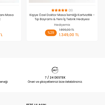
(3)
manı Masa
Kişiye Özel Doktor Masa İsimliği Kartvizitlik -
k
Tıp Bayramı & Yeni İş Tebrik Hediyesi
Hediyemix
 Ekle
1.899,00 TL
Sepete Ekle
%29
TL
1.349,00 TL
Adet
7 / 24 DESTEK
eneği
Öneri ve şikayetlerinizi bize iletebilirsiniz.