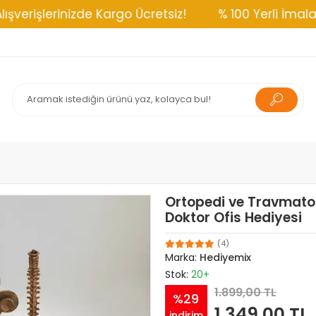
erinizde Kargo Ücretsiz!
% 100 Yerli İmalat
M
Ortopedi ve Travmatolo
Doktor Ofis Hediyesi
(4)
Marka:
Hediyemix
Stok:
20+
1.899,00 TL
%29
1.349,00 TL
indirim