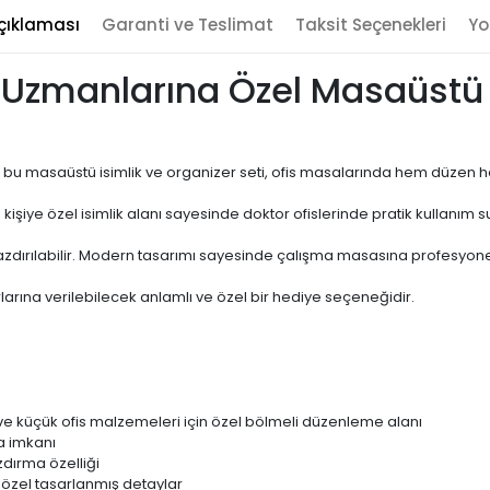
çıklaması
Garanti ve Teslimat
Taksit Seçenekleri
Yo
Uzmanlarına Özel Masaüstü K
n bu masaüstü isimlik ve organizer seti, ofis masalarında hem düzen 
e kişiye özel isimlik alanı sayesinde doktor ofislerinde pratik kullanım s
yazdırılabilir. Modern tasarımı sayesinde çalışma masasına profesyone
arına verilebilecek anlamlı ve özel bir hediye seçeneğidir.
 ve küçük ofis malzemeleri için özel bölmeli düzenleme alanı
a imkanı
zdırma özelliği
özel tasarlanmış detaylar