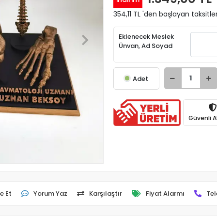
354,11 TL 'den başlayan taksitle
Eklenecek Meslek
Ünvan, Ad Soyad
Adet
Güvenli Al
e Et
Yorum Yaz
Karşılaştır
Fiyat Alarmı
Tel