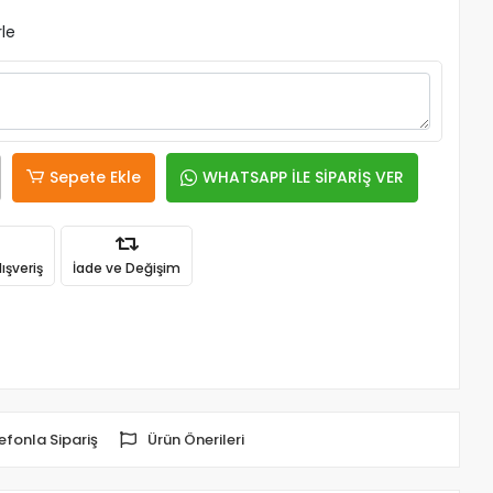
rle
Sepete Ekle
WHATSAPP İLE SİPARİŞ VER
ışveriş
İade ve Değişim
efonla Sipariş
Ürün Önerileri