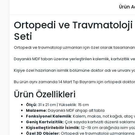
Ürün A
Ortopedi ve Travmatoloji 
Seti
Ortopedi ve travmatoloji uzmanları için özel olarak tasarlana
Dayanıklı MDF taban üzerine yerleştirilen kalemlik, kartvizitlik v
Kişiye özel hazırlanan isimlik bölümüne doktor adı ve unvanı 
Bu ürün aynı zamanda 14 Mart Tıp Bayramı için ortopedi doktorl
Ürün Özellikleri
Ölçü:
31 x 21 cm | Yükseklik: 15 cm
Malzeme:
Dayanıklı MDF ahşap alt tabla
Fonksiyonel Kalemlik
: Kalem, makas, not kağıdı, ataç
Geniş Kartvizitlik:
Çok sayıda kartviziti düzenli saklam
Kişiselleştirilebilir İsimlik:
12–19 cm aralığında isim ya
Özel 3D Objeler:
Ortopedi ve travmatoloji uzmanlarına 