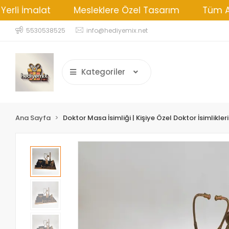
alat
Mesleklere Özel Tasarım
Tüm Alışverişl
5530538525
info@hediyemix.net
Kategoriler
Ana Sayfa
Doktor Masa İsimliği | Kişiye Özel Doktor İsimlikleri