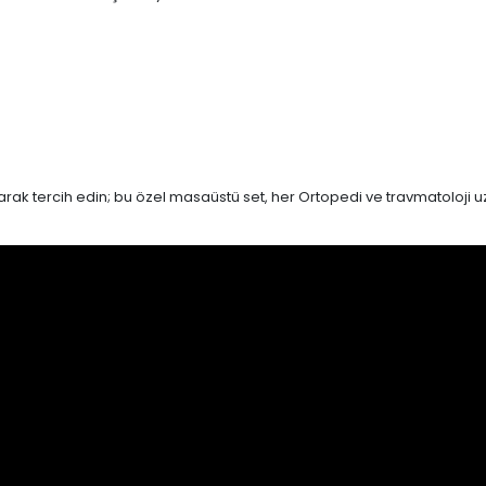
ye olarak tercih edin; bu özel masaüstü set, her Ortopedi ve travmatolo