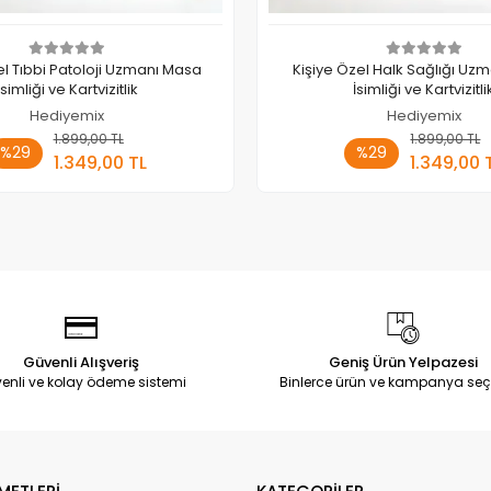
el Tıbbi Patoloji Uzmanı Masa
Kişiye Özel Halk Sağlığı Uz
İsimliği ve Kartvizitlik
İsimliği ve Kartvizitli
Hediyemix
Hediyemix
1.899,00 TL
Sepete Ekle
1.899,00 TL
Sepete
%29
%29
1.349,00 TL
1.349,00 
Adet
Adet
Güvenli Alışveriş
Geniş Ürün Yelpazesi
enli ve kolay ödeme sistemi
Binlerce ürün ve kampanya seç