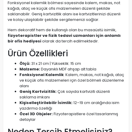
Fonksiyonel kalemlik bölmesi sayesinde kalem, makas, not
kağıdı, ataç ve küçük ofis malzemeleri düzenli şekilde
saklanabilir. Geniş kartvizitlik alanı ise kartvizitlerinizi düzenli
ve kolay ulaşılabilir şekilde sergilemenizi sağlar.
Hem dekoratif hem de kullanışlı olan bu masaüstü isimlik,
fizyoterapistler ve fizik tedavi uzmanları için anlamlı
bir ofis hediyesi
olarak da tercih edilmektedir.
Ürün Özellikleri
Ölçü:
31 x 21 cm | Yükseklik: 15 cm
Malzeme:
Dayanıklı MDF ahşap alt tabla
Fonksiyonel Kalemlik
: Kalem, makas, not kağıdı, ataç
ve küçük ofis malzemeleri için özel bölmeli düzenleme
alanı
Geniş Kartvizitlik:
Çok sayıda kartviziti düzenli
saklama imkanı
Kişiselleştirilebilir İsimlik:
12–19 cm aralığında isim
yazdırma özelliği
Özel 3D Objeler:
Fizyoterapistlere özel tasarlanmış
detaylar
Neden Tercih Etmelisiniz?