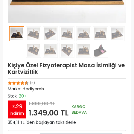
Kişiye Özel Fizyoterapist Masa İsimliği ve
Kartvizitlik
(5)
Marka:
Hediyemix
Stok:
20+
1.899,00 TL
%29
KARGO
1.349,00 TL
BEDAVA
indirim
354,11 TL 'den başlayan taksitlerle