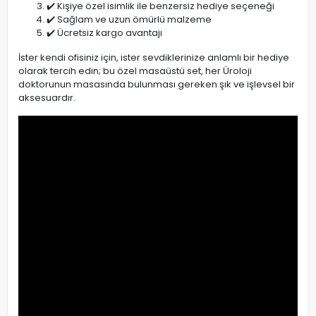
✔️ Kişiye özel isimlik ile benzersiz hediye seçeneği
✔️ Sağlam ve uzun ömürlü malzeme
✔️ Ücretsiz kargo avantajı
İster kendi ofisiniz için, ister sevdiklerinize anlamlı bir hediye
olarak tercih edin; bu özel masaüstü set, her Üroloji
doktorunun masasında bulunması gereken şık ve işlevsel bir
aksesuardır.