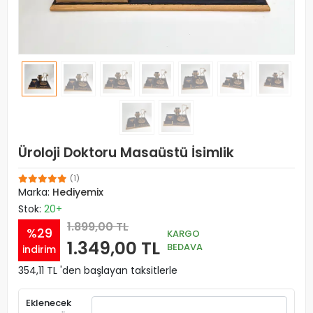
Üroloji Doktoru Masaüstü İsimlik
(1)
Marka:
Hediyemix
Stok:
20+
1.899,00 TL
%29
KARGO
1.349,00 TL
BEDAVA
indirim
354,11 TL 'den başlayan taksitlerle
Eklenecek