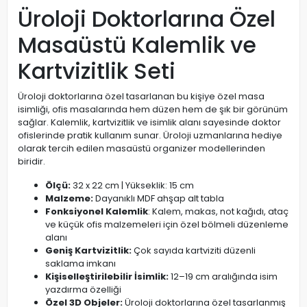
Üroloji Doktorlarına Özel
Masaüstü Kalemlik ve
Kartvizitlik Seti
Üroloji doktorlarına özel tasarlanan bu kişiye özel masa
isimliği, ofis masalarında hem düzen hem de şık bir görünüm
sağlar. Kalemlik, kartvizitlik ve isimlik alanı sayesinde doktor
ofislerinde pratik kullanım sunar. Üroloji uzmanlarına hediye
olarak tercih edilen masaüstü organizer modellerinden
biridir.
Ölçü:
32 x 22 cm | Yükseklik: 15 cm
Malzeme:
Dayanıklı MDF ahşap alt tabla
Fonksiyonel Kalemlik
: Kalem, makas, not kağıdı, ataç
ve küçük ofis malzemeleri için özel bölmeli düzenleme
alanı
Geniş Kartvizitlik:
Çok sayıda kartviziti düzenli
saklama imkanı
Kişiselleştirilebilir İsimlik:
12–19 cm aralığında isim
yazdırma özelliği
Özel 3D Objeler:
Üroloji doktorlarına özel tasarlanmış