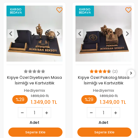
KARGO
KARGO
BEDAVA
BEDAVA
(2)
Kişiye Özel Diyetisyen Masa
Kişiye Özel Psikolog Masa
İsimliği ve Kartvizitlik
İsimliği ve Kartvizitlik
Hediyemix
Hediyemix
1.899,00 TL
1.899,00 TL
%29
%29
1.349,00 TL
1.349,00 TL
Adet
Adet
Sepete Ekle
Sepete Ekle