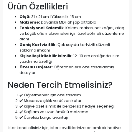
Ürün Özellikleri
Ölçü:
31 x 21 cm | Yükseklik: 15 cm
Malzeme:
Dayanıklı MDF ahşap alt tabla
Fonksiyonel Kalemlik
: Kalem, makas, not kağıdı, ataç
ve küçük ofis malzemeleri için özel bölmeli düzenleme
alanı
Geniş Kartvizitlik:
Çok sayıda kartviziti düzenli
saklama imkanı
Kişiselleştirilebilir İsimlik:
12–19 cm aralığında isim
yazdırma özelliği
Özel 3D Objeler:
Öğretmenlere özel tasarlanmış
detaylar
Neden Tercih Etmelisiniz?
✔️ Öğretmenler için özel tasarım
✔️ Masanıza şıklık ve düzen katar
✔️ Kişiye özel isimlik ile benzersiz hediye seçeneği
✔️ Sağlam ve uzun ömürlü malzeme
✔️ Ücretsiz kargo avantajı
İster kendi ofisiniz için, ister sevdiklerinize anlamlı bir hediye