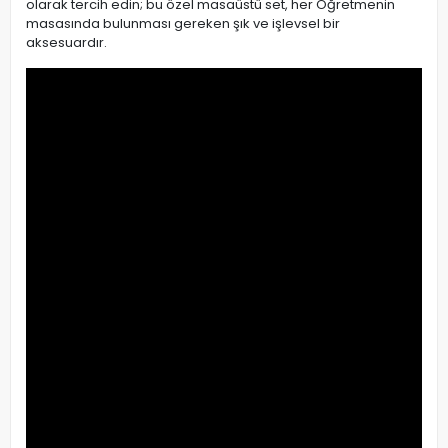
olarak tercih edin; bu özel masaüstü set, her Öğretmenin
masasında bulunması gereken şık ve işlevsel bir
aksesuardır.