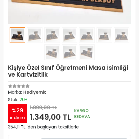
Kişiye Özel Sınıf Öğretmeni Masa İsimliği
ve Kartvizitlik
Marka:
Hediyemix
Stok:
20+
1.899,00 TL
%29
KARGO
1.349,00 TL
BEDAVA
indirim
354,11 TL 'den başlayan taksitlerle